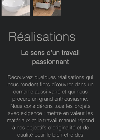
Réalisations
Le sens d’un travail
passionnant
Découvrez quelques réalisations qui
nous rendent fiers d’œuvrer dans un
domaine aussi varié et qui nous
procure un grand enthousiasme.
Nous considérons tous les projets
avec exigence : mettre en valeur les
matériaux et le travail manuel répond
à nos objectifs d’originalité et de
qualité pour le bien-être des