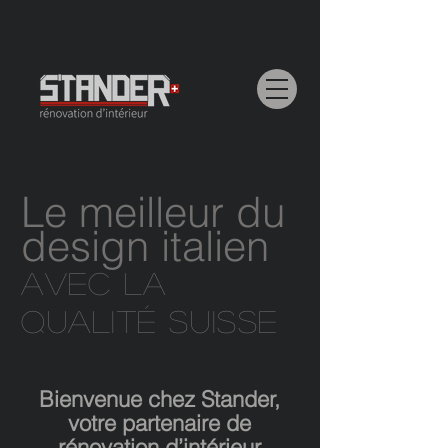
Le meilleur du
de
sign italien
AVEC LA
QUALITÉ SUISSE
Bienvenue chez Stander,
votre partenaire de
rénovation d’intérieur