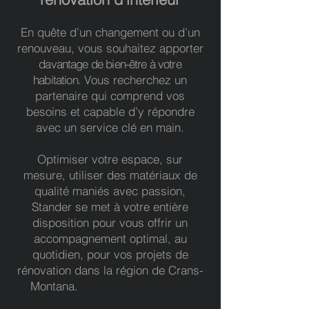
En quête d’un changement ou d’un
renouveau,
vous souhaitez apporter
davantage de bien-être à votre
habitation.
Vous recherchez un
partenaire qui comprend vos
besoins et capable d’y répondre
avec un service clé en main.
Optimiser votre espace, sur
mesure, utiliser des matériaux de
qualité maniés avec passion,
Stander se met à votre entière
disposition pour vous offrir un
accompagnement optimal, au
quotidien, pour vos projets de
rénovation dans la région de Crans-
Montana.
rénovation d'intérieur