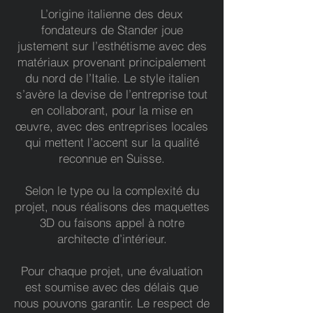
L’origine italienne des deux
fondateurs de Stander joue
justement sur l’esthétisme avec des
matériaux provenant principalement
du nord de l’Italie. Le style italien
s’avère la devise de l’entreprise tout
en collaborant, pour la mise en
œuvre, avec des entreprises locales
qui mettent l’accent sur la qualité
reconnue en Suisse.
Selon le type ou la complexité du
projet, nous réalisons des maquettes
3D ou faisons appel à notre
architecte d’intérieur.
Pour chaque projet, une évaluation
est soumise avec des délais que
nous pouvons garantir. Le respect de