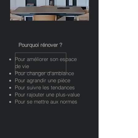
Pourquoi rénover ?
Pour améliorer son espace
de vie
Pour changer d’ambiance
Pour agrandir une pièce
Pour suivre les tendances
Pour rajouter une plus-value
Pour se mettre aux normes