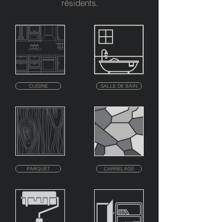
résidents.
CUISINE
SALLE DE BAIN
PARQUET
CARRELAGE