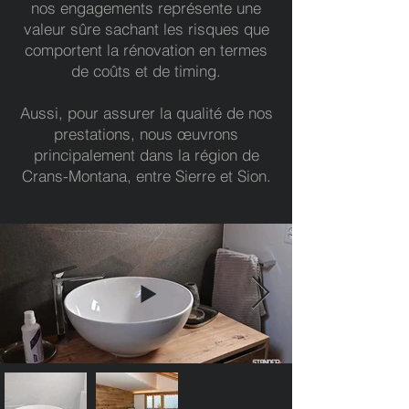
nos engagements représente une
valeur sûre sachant les risques que
comportent la rénovation en termes
de coûts et de timing.
Aussi, pour assurer la qualité de nos
prestations, nous œuvrons
principalement dans la région de
Crans-Montana, entre Sierre et Sion.