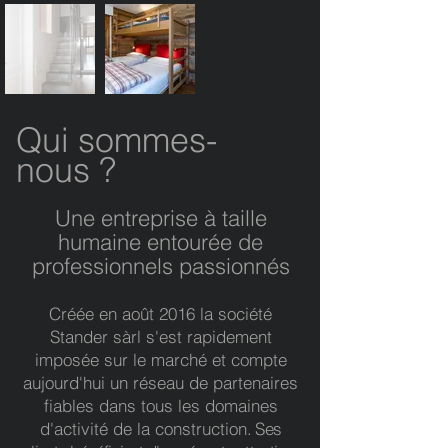
Qui sommes-
nous ?
U
ne entreprise à taille
humaine entourée de
professionnel
s passionnés
Créée en août 2016 la société
Stander sàrl s'est rapidement
imposée sur le marché
et compte
aujourd'hui un réseau de partenaires
fiables dans tous les domaines
d'activité de la construction
. Ses