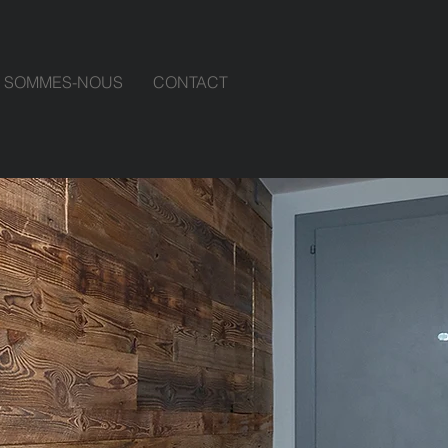
I SOMMES-NOUS
CONTACT