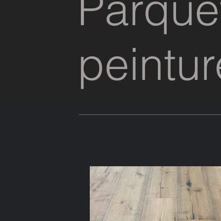
Parquet
peintur